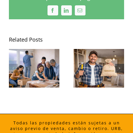
Facebook
LinkedIn
Email
Related Posts
La Extensión
Destácate
s
de la Línea
volteando
r
Roja de
propiedades
o
$5.7B
en el South
h
impulsa el
Side de
valor de la
Chicago
vivienda
Todas las propiedades están sujetas a un
aviso previo de venta, cambio o retiro. URB,