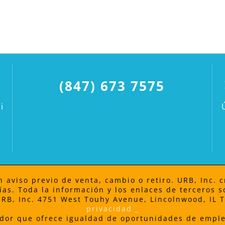
(847) 673 7575
i
 aviso previo de venta, cambio o retiro. URB, Inc. c
ías. Toda la información y los enlaces de terceros
 URB, Inc. 4751 West Touhy Avenue, Lincolnwood, IL
privacidad
_
dor que ofrece igualdad de oportunidades de emple