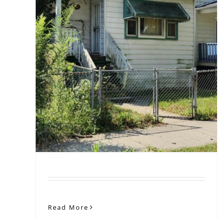
un
l
s.
Read More