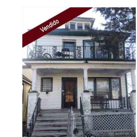
Oportunidad de Valor
t /
Añadido con Tres
es
Dormitorios