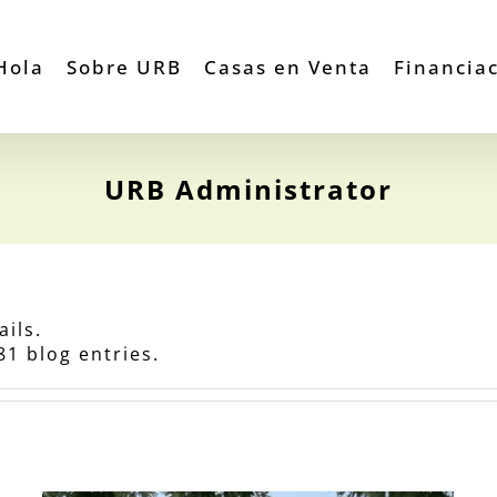
Hola
Sobre URB
Casas en Venta
Financia
URB Administrator
ails.
1 blog entries.