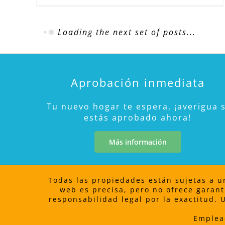
Loading the next set of posts...
Aprobación inmediata
Tu nuevo hogar te espera, ¡averigua s
estás aprobado ahora!
Más información
Todas las propiedades están sujetas a un
web es precisa, pero no ofrece garant
responsabilidad legal por la exactitud.
Emplea