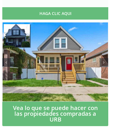
HAGA CLIC AQUI
Vea lo que se puede hacer con
las propiedades compradas a
URB