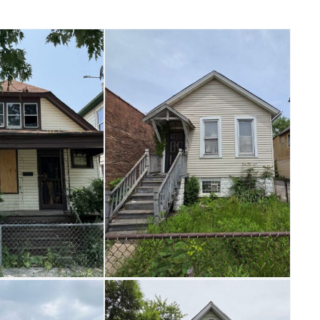
nfort,
ibilidad y
tencial