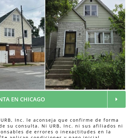
 con Alto
ncial de
iento con
o y Garaje
NTA EN CHICAGO
 URB, Inc. le aconseja que confirme de forma
e su consulta. Ni URB, Inc. ni sus afiliados ni
onsables de errores o inexactitudes en la
²Se aplican condiciones y pago inicial.