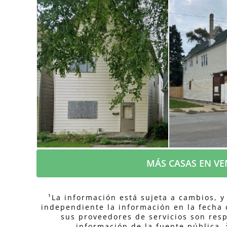
Casa
Oportunidad de Uso
able
Pote
Mixto con Potencial
ibles
Rendim
de Valor Agregado
Sótan
MÁS CASAS EN VE
¹La información está sujeta a cambios, y
independiente la información en la fecha d
sus proveedores de servicios son resp
información de la fuente pública. 