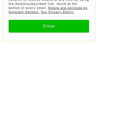
the SafeUnsubscribe® link, found at the
bottom of every email.
Emails are serviced by
Constant Contact.
Our Privacy Policy.
Enviar