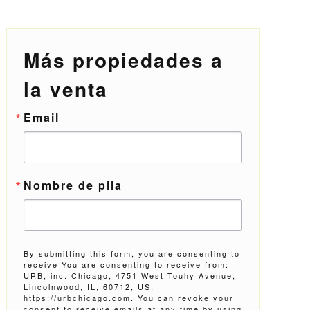
Más propiedades a
la venta
Email
Nombre de pila
By submitting this form, you are consenting to
receive You are consenting to receive from:
URB, inc. Chicago, 4751 West Touhy Avenue,
Lincolnwood, IL, 60712, US,
https://urbchicago.com. You can revoke your
consent to receive emails at any time by using